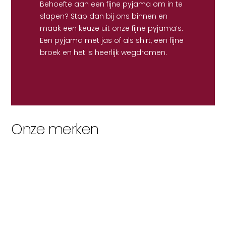
Behoefte aan een fijne pyjama om in te
slapen? Stap dan bij ons binnen en
maak een keuze uit onze fijne pyjama’s.
Een pyjama met jas of als shirt, een fijne
broek en het is heerlijk wegdromen.
Onze merken